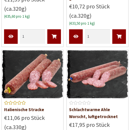
w
von 5
€10,72 pro Stück
(ca.320g)
e
(ca.320g)
r
(€35,60 pro 1 kg)
t
(€33,50 pro 1 kg)
e
t
m
i
t
0
v
o
n
5
Bewerte
B
Italienische Stracke
Schlachtwarme Ahle
t mit
5
e
Worscht, luftgetrocknet
€11,06 pro Stück
von 5
w
€17,95 pro Stück
(ca.330g)
e