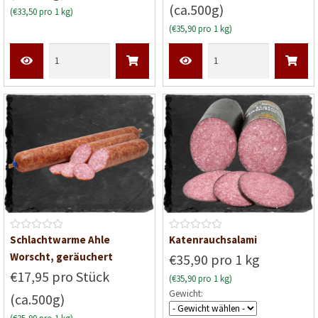
(ca.500g)
r
(€33,50 pro 1 kg)
t
(€35,90 pro 1 kg)
e
t
m
i
t
0
v
o
n
5
B
B
Schlachtwarme Ahle
Katenrauchsalami
e
e
Worscht, geräuchert
€35,90 pro 1 kg
w
w
€17,95 pro Stück
(€35,90 pro 1 kg)
e
e
Gewicht:
(ca.500g)
r
r
t
t