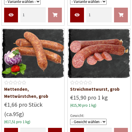
t
t
m
m
i
i
t
t
0
0
v
v
o
o
n
n
5
5
B
B
Mettenden,
Streichmettwurst, grob
e
e
Mettwürstchen, grob
€15,90 pro 1 kg
w
w
€1,66 pro Stück
(€15,90 pro 1 kg)
e
e
(ca.95g)
r
r
Gewicht:
t
t
(€17,51 pro 1 kg)
e
e
t
t