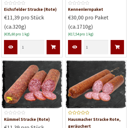
B
B
Eichsfelder Stracke (Rote)
Kennenlernpaket
e
e
€11,39 pro Stück
€30,00 pro Paket
w
w
(ca.320g)
(ca.1710g)
e
e
r
r
(€35,60 pro 1 kg)
(€17,54 pro 1 kg)
t
t
e
e
t
t
m
m
i
i
t
t
0
0
v
v
o
o
n
n
5
5
B
Bewerte
Kümmel Stracke (Rote)
Hausmacher Stracke Rote,
e
t mit
5
geräuchert
€11,39 pro Stück