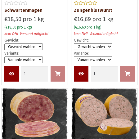
B
Bewerte
Schwartenmagen
Zungenblutwurst
e
t mit
5
€18,50 pro 1 kg
€16,69 pro 1 kg
w
von 5
(€18,50 pro 1 kg)
(€16,69 pro 1 kg)
e
kein DHL Versand möglich!
kein DHL Versand möglich!
r
Gewicht:
Gewicht:
t
e
Variante:
Variante:
t
m
i
t
0
v
o
n
5