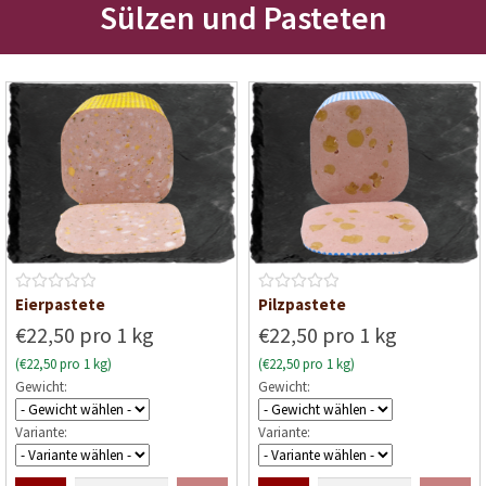
Sülzen und Pasteten
v
o
n
5
B
B
Eierpastete
Pilzpastete
e
e
€22,50 pro 1 kg
€22,50 pro 1 kg
w
w
(€22,50 pro 1 kg)
(€22,50 pro 1 kg)
e
e
Gewicht:
Gewicht:
r
r
t
t
Variante:
Variante:
e
e
t
t
m
m