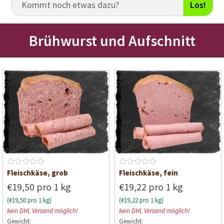
Los!
Brühwurst und Aufschnitt
B
B
Fleischkäse, grob
Fleischkäse, fein
e
e
€19,50 pro 1 kg
€19,22 pro 1 kg
w
w
(€19,50 pro 1 kg)
(€19,22 pro 1 kg)
e
e
kein DHL Versand möglich!
kein DHL Versand möglich!
r
r
Gewicht:
Gewicht:
t
t