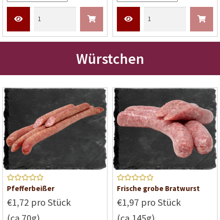
i
t
0
v
o
Würstchen
n
5
Bewerte
Bewerte
Pfefferbeißer
Frische grobe Bratwurst
t mit
5
t mit
5
€1,72 pro Stück
€1,97 pro Stück
von 5
von 5
(ca.70g)
(ca.145g)