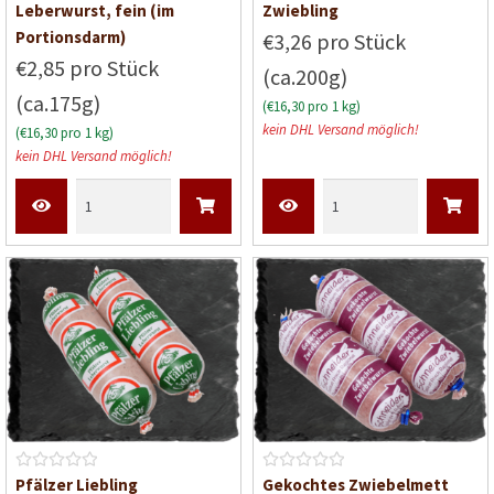
B
B
Leberwurst, fein (im
Zwiebling
e
e
Portionsdarm)
€3,26 pro Stück
w
w
€2,85 pro Stück
(ca.200g)
e
e
(ca.175g)
r
r
(€16,30 pro 1 kg)
t
t
kein DHL Versand möglich!
(€16,30 pro 1 kg)
e
e
kein DHL Versand möglich!
t
t
m
m
i
i
t
t
0
0
v
v
o
o
n
n
5
5
B
B
Pfälzer Liebling
Gekochtes Zwiebelmett