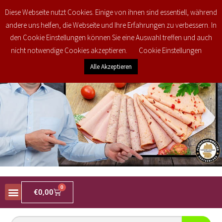
Kostenlose regionale Lieferung in den PLZ Bereichen 34477, 34497, 34513,
Diese Webseite nutzt Cookies. Einige von ihnen sind essentiell, während
34516 und 35104 ab 25€ brutto Bestellwert! Weitere Informationen finden Sie
andere uns helfen, die Webseite und Ihre Erfahrungen zu verbessern. In
unter
Versand & Lieferung
den Cookie Einstellungen können Sie eine Auswahl treffen und auch
nicht notwendige Cookies akzeptieren.
Cookie Einstellungen
Alle Akzeptieren
0
€
0,00