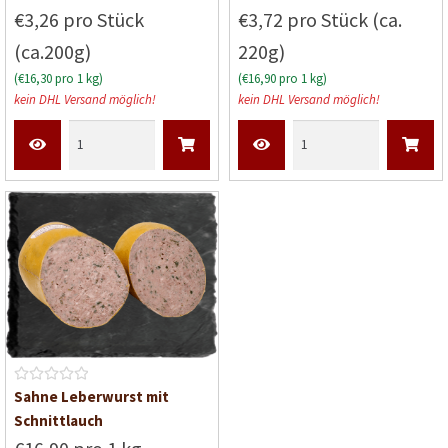
e
e
€3,26 pro Stück
€3,72 pro Stück (ca.
w
w
(ca.200g)
220g)
e
e
r
r
(€16,30 pro 1 kg)
(€16,90 pro 1 kg)
t
t
kein DHL Versand möglich!
kein DHL Versand möglich!
e
e
t
t
m
m
i
i
t
t
0
0
v
v
o
o
n
n
5
5
B
Sahne Leberwurst mit
e
Schnittlauch
w