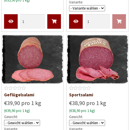
(€35,90 pro 1 kg)
Variante:
e
e
t
t
m
m
i
i
t
t
0
0
v
v
o
o
n
n
5
5
B
B
Geflügelsalami
Sportsalami
e
e
€39,90 pro 1 kg
€38,90 pro 1 kg
w
w
(€39,90 pro 1 kg)
(€38,90 pro 1 kg)
e
e
Gewicht:
Gewicht:
r
r
t
t
Variante:
Variante: