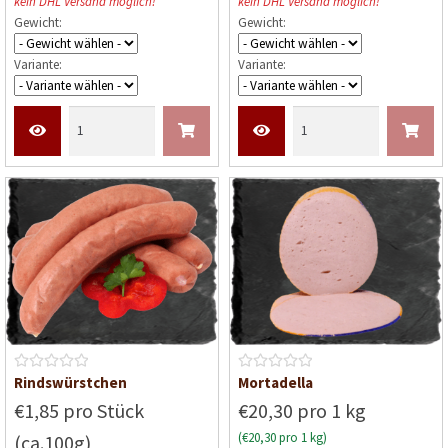
kein DHL Versand möglich!
kein DHL Versand möglich!
r
r
Gewicht:
Gewicht:
t
t
e
e
Variante:
Variante:
t
t
m
m
i
i
t
t
0
0
v
v
o
o
n
n
5
5
B
B
Rindswürstchen
Mortadella
e
e
€1,85 pro Stück
€20,30 pro 1 kg
w
w
(€20,30 pro 1 kg)
(ca.100g)
e
e