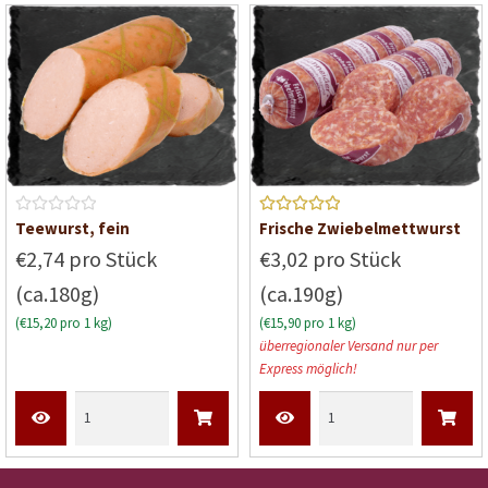
i
i
t
t
0
0
v
v
o
o
n
n
5
5
B
Bewerte
Teewurst, fein
Frische Zwiebelmettwurst
e
t mit
5
€2,74 pro Stück
€3,02 pro Stück
w
von 5
(ca.180g)
(ca.190g)
e
r
(€15,20 pro 1 kg)
(€15,90 pro 1 kg)
t
überregionaler Versand nur per
e
Express möglich!
t
m
i
t
0