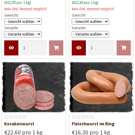
(€22,95 pro 1 kg)
(€22,60 pro 1 kg)
e
e
kein DHL Versand möglich!
kein DHL Versand möglich!
r
r
Gewicht:
Gewicht:
t
t
e
e
Variante:
Variante:
t
t
m
m
i
i
t
t
0
0
v
v
o
o
n
n
5
5
B
B
Kosakenwurst
Fleischwurst im Ring
e
e
€22,60 pro 1 kg
€16,30 pro 1 kg