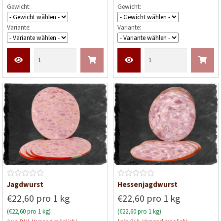
Gewicht:
Gewicht:
t
e
Variante:
Variante:
t
m
i
t
0
v
o
n
5
B
B
Jagdwurst
Hessenjagdwurst
e
e
€22,60 pro 1 kg
€22,60 pro 1 kg
w
w
(€22,60 pro 1 kg)
(€22,60 pro 1 kg)
e
e