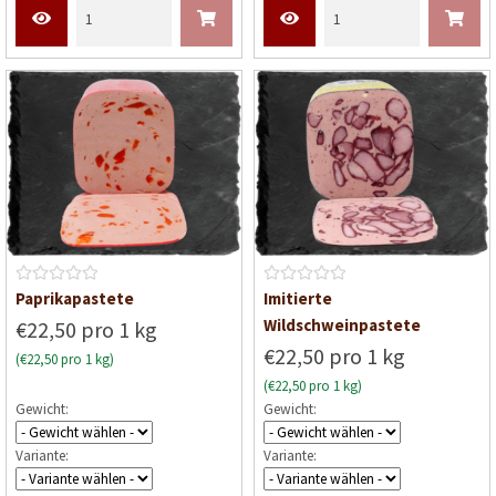
i
i
t
t
0
0
v
v
o
o
n
n
5
5
B
B
Paprikapastete
Imitierte
e
e
Wildschweinpastete
€22,50 pro 1 kg
w
w
€22,50 pro 1 kg
(€22,50 pro 1 kg)
e
e
(€22,50 pro 1 kg)
r
r
Gewicht:
Gewicht:
t
t
e
e
Variante:
Variante:
t
t
m
m