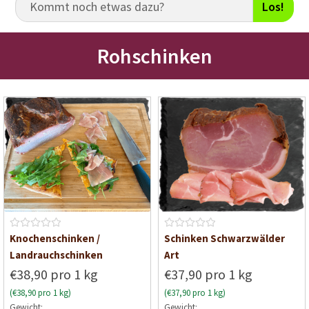
Los!
Rohschinken
B
B
Knochenschinken /
Schinken Schwarzwälder
e
e
Landrauchschinken
Art
w
w
€38,90 pro 1 kg
€37,90 pro 1 kg
e
e
(€38,90 pro 1 kg)
(€37,90 pro 1 kg)
r
r
Gewicht:
Gewicht:
t
t