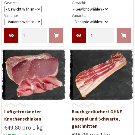
Gewicht:
Gewicht:
t
e
Variante:
Variante:
t
m
i
t
0
v
o
n
5
B
B
Luftgetrockneter
Bauch geräuchert OHNE
e
e
Knochenschinken
Knorpel und Schwarte,
w
w
geschnitten
€49,80 pro 1 kg
e
e
€16,06 pro 1 kg