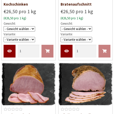
B
B
Kochschinken
Bratenaufschnitt
e
e
€26,50 pro 1 kg
€26,50 pro 1 kg
w
w
(€26,50 pro 1 kg)
(€26,50 pro 1 kg)
e
e
Gewicht:
Gewicht:
r
r
t
t
Variante:
Variante:
e
e
t
t
m
m
i
i
t
t
0
0
v
v
o
o
n
n
5
5