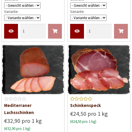
e
e
Variante:
Variante:
t
t
m
m
i
i
t
t
0
0
v
v
o
o
n
n
5
5
B
Bewerte
Mediterraner
Schinkenspeck
e
t mit
5
Lachsschinken
€24,50 pro 1 kg
w
von 5
€32,90 pro 1 kg
(€24,50 pro 1 kg)
e
(€32,90 pro 1 kg)
r