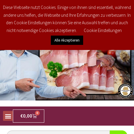
Kostenlose regionale Lieferung in den PLZ Bereichen 34477, 34497, 34513,
Diese Webseite nutzt Cookies. Einige von ihnen sind essentiell, während
34516 und 35104 ab 25€ brutto Bestellwert! Weitere Informationen finden Sie
andere uns helfen, die Webseite und Ihre Erfahrungen zu verbessern. In
unter
Versand & Lieferung
den Cookie Einstellungen können Sie eine Auswahl treffen und auch
nicht notwendige Cookies akzeptieren.
Cookie Einstellungen
Alle Akzeptieren
0
€
0,00