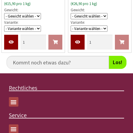
(€15,90 pro 1 kg)
(€26,90 pro 1 kg)
e
e
Gewicht:
Gewicht:
r
r
t
t
Variante:
Variante:
e
e
t
t
m
m
i
i
t
t
0
0
Los!
v
v
o
o
n
n
5
5
Rechtliches
Service