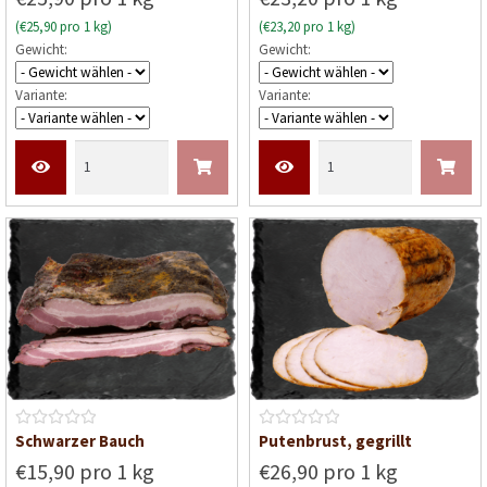
w
w
(€25,90 pro 1 kg)
(€23,20 pro 1 kg)
e
e
Gewicht:
Gewicht:
r
r
t
t
Variante:
Variante:
e
e
t
t
m
m
i
i
t
t
0
0
v
v
o
o
n
n
5
5
B
B
Schwarzer Bauch
Putenbrust, gegrillt
e
e
€15,90 pro 1 kg
€26,90 pro 1 kg
w
w