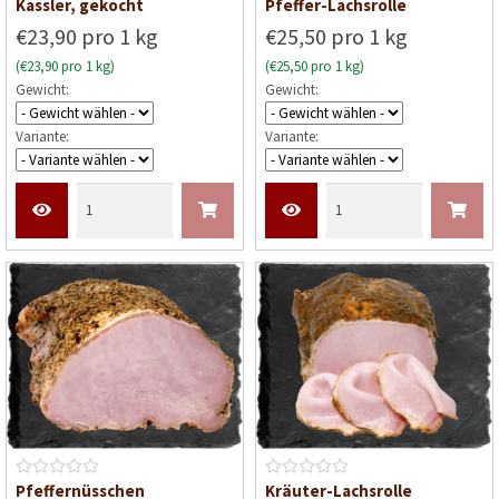
B
B
Kassler, gekocht
Pfeffer-Lachsrolle
e
e
€23,90 pro 1 kg
€25,50 pro 1 kg
w
w
(€23,90 pro 1 kg)
(€25,50 pro 1 kg)
e
e
Gewicht:
Gewicht:
r
r
t
t
Variante:
Variante:
e
e
t
t
m
m
i
i
t
t
0
0
v
v
o
o
n
n
5
5
B
B
Pfeffernüsschen
Kräuter-Lachsrolle