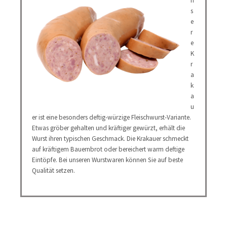
n
s
e
r
e
K
r
a
k
a
u
er ist eine besonders deftig-würzige Fleischwurst-Variante.
Etwas gröber gehalten und kräftiger gewürzt, erhält die
Wurst ihren typischen Geschmack. Die Krakauer schmeckt
auf kräftigem Bauernbrot oder bereichert warm deftige
Eintöpfe. Bei unseren Wurstwaren können Sie auf beste
Qualität setzen.