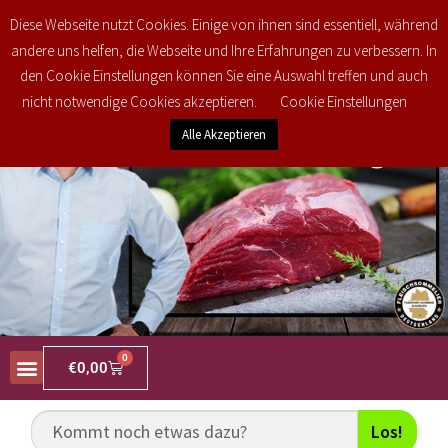
Kostenlose regionale Lieferung in den PLZ Bereichen 34477, 34497, 34513,
Diese Webseite nutzt Cookies. Einige von ihnen sind essentiell, während
34516 und 35104 ab 25€ brutto Bestellwert! Weitere Informationen finden Sie
andere uns helfen, die Webseite und Ihre Erfahrungen zu verbessern. In
unter
Versand & Lieferung
den Cookie Einstellungen können Sie eine Auswahl treffen und auch
nicht notwendige Cookies akzeptieren.
Cookie Einstellungen
Alle Akzeptieren
0
€
0,00
Los!