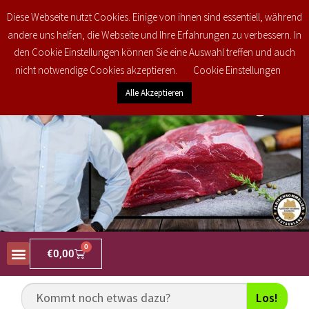
Kostenlose regionale Lieferung in den PLZ Bereichen 34477, 34497, 34513,
Diese Webseite nutzt Cookies. Einige von ihnen sind essentiell, während
34516 und 35104 ab 25€ brutto Bestellwert! Weitere Informationen finden Sie
andere uns helfen, die Webseite und Ihre Erfahrungen zu verbessern. In
unter
Versand & Lieferung
den Cookie Einstellungen können Sie eine Auswahl treffen und auch
nicht notwendige Cookies akzeptieren.
Cookie Einstellungen
Alle Akzeptieren
0
€
0,00
Los!