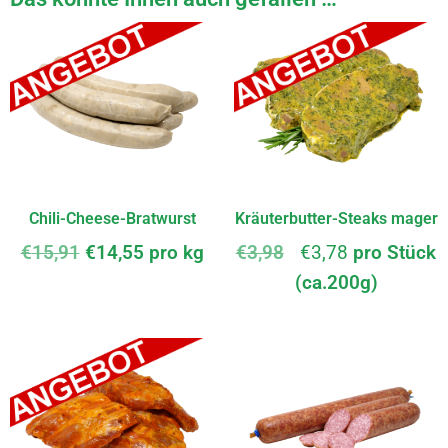
Chili-Cheese-Bratwurst
Kräuterbutter-Steaks mager
€
15,91
€
14,55
pro kg
€
3,98
€
3,78
pro Stück
(ca.200g)