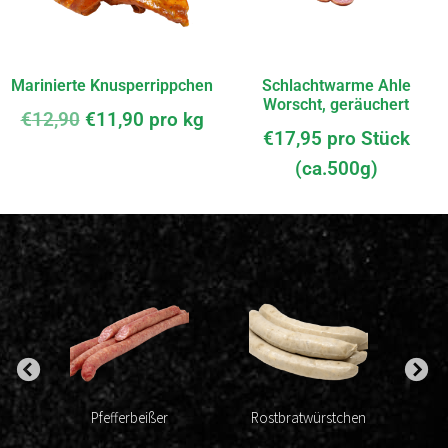
Marinierte Knusperrippchen
Schlachtwarme Ahle
Worscht, geräuchert
€
12,90
€
11,90
pro kg
€
17,95
pro Stück
(ca.500g)
Pfefferbeißer
Rostbratwürstchen
G