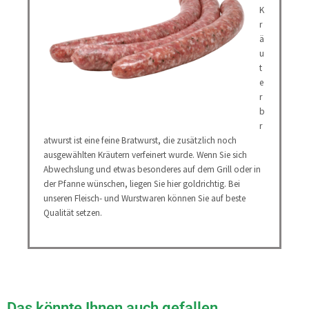
K
r
ä
u
t
e
r
b
r
atwurst ist eine feine Bratwurst, die zusätzlich noch
ausgewählten Kräutern verfeinert wurde. Wenn Sie sich
Abwechslung und etwas besonderes auf dem Grill oder in
der Pfanne wünschen, liegen Sie hier goldrichtig. Bei
unseren Fleisch- und Wurstwaren können Sie auf beste
Qualität setzen.
Das könnte Ihnen auch gefallen …