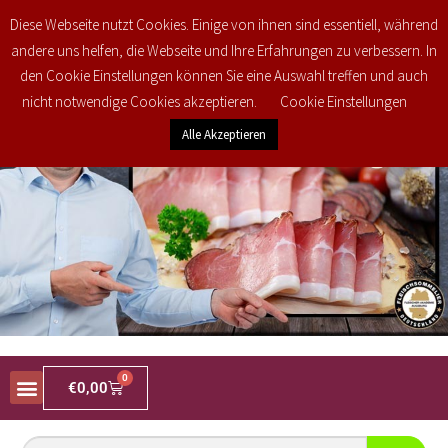
Kostenlose regionale Lieferung in den PLZ Bereichen 34477, 34497, 34513,
Diese Webseite nutzt Cookies. Einige von ihnen sind essentiell, während
34516 und 35104 ab 25€ brutto Bestellwert! Weitere Informationen finden Sie
andere uns helfen, die Webseite und Ihre Erfahrungen zu verbessern. In
unter
Versand & Lieferung
den Cookie Einstellungen können Sie eine Auswahl treffen und auch
nicht notwendige Cookies akzeptieren.
Cookie Einstellungen
Alle Akzeptieren
0
€
0,00