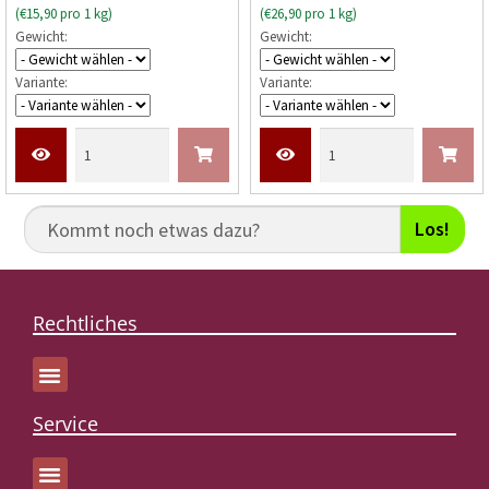
(€15,90 pro 1 kg)
(€26,90 pro 1 kg)
e
e
Gewicht:
Gewicht:
r
r
t
t
Variante:
Variante:
e
e
t
t
m
m
i
i
t
t
0
0
Los!
v
v
o
o
n
n
5
5
Rechtliches
Service