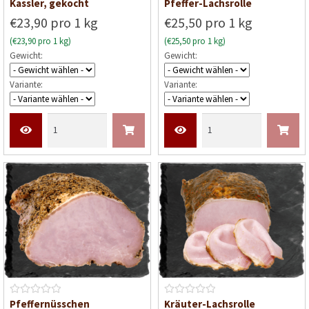
B
B
Kassler, gekocht
Pfeffer-Lachsrolle
e
e
€23,90 pro 1 kg
€25,50 pro 1 kg
w
w
(€23,90 pro 1 kg)
(€25,50 pro 1 kg)
e
e
Gewicht:
Gewicht:
r
r
t
t
Variante:
Variante:
e
e
t
t
m
m
i
i
t
t
0
0
v
v
o
o
n
n
5
5
B
B
Pfeffernüsschen
Kräuter-Lachsrolle