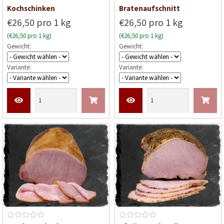
B
B
Kochschinken
Bratenaufschnitt
e
e
€26,50 pro 1 kg
€26,50 pro 1 kg
w
w
(€26,50 pro 1 kg)
(€26,50 pro 1 kg)
e
e
Gewicht:
Gewicht:
r
r
t
t
Variante:
Variante:
e
e
t
t
m
m
i
i
t
t
0
0
v
v
o
o
n
n
5
5