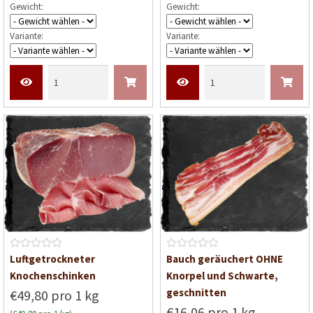
Gewicht:
Gewicht:
t
e
Variante:
Variante:
t
m
i
t
0
v
o
n
5
B
B
Luftgetrockneter
Bauch geräuchert OHNE
e
e
Knochenschinken
Knorpel und Schwarte,
w
w
geschnitten
€49,80 pro 1 kg
e
e
€16,06 pro 1 kg