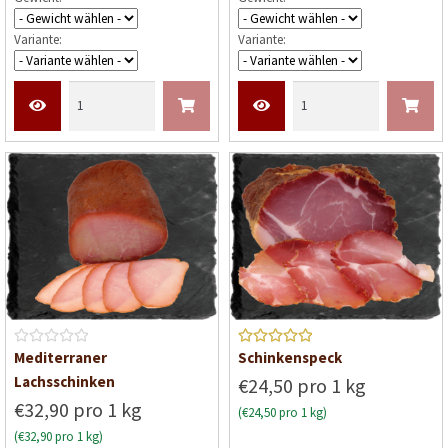
e
e
Variante:
Variante:
t
t
m
m
i
i
t
t
0
0
v
v
o
o
n
n
5
5
B
Bewerte
Mediterraner
Schinkenspeck
e
t mit
5
Lachsschinken
€24,50 pro 1 kg
w
von 5
€32,90 pro 1 kg
(€24,50 pro 1 kg)
e
(€32,90 pro 1 kg)
r