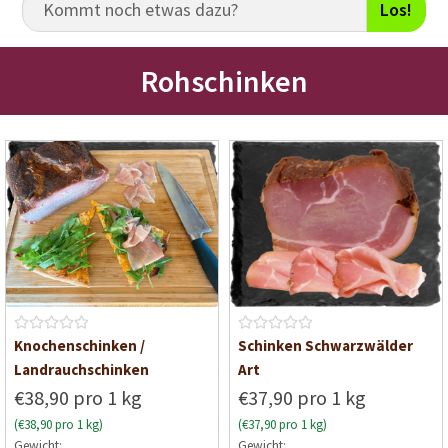
Los!
Rohschinken
B
B
Knochenschinken /
Schinken Schwarzwälder
e
e
Landrauchschinken
Art
w
w
€38,90 pro 1 kg
€37,90 pro 1 kg
e
e
(€38,90 pro 1 kg)
(€37,90 pro 1 kg)
r
r
Gewicht:
Gewicht:
t
t