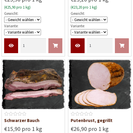
w
w
(€25,90 pro 1 kg)
(€23,20 pro 1 kg)
e
e
Gewicht:
Gewicht:
r
r
t
t
Variante:
Variante:
e
e
t
t
m
m
i
i
t
t
0
0
v
v
o
o
n
n
5
5
B
B
Schwarzer Bauch
Putenbrust, gegrillt
e
e
€15,90 pro 1 kg
€26,90 pro 1 kg
w
w