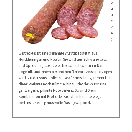
S
tr
a
c
k
e
(
Gestreckte) ist eine bekannte Wurstspezialität aus
Nordthüringen und Hessen. Sie wird aus Schweinefleisch
und Speck hergestellt, welches schlachtwarm im Darm
abgefüllt und einem besonderen Reifeprozess unterzogen
wird. Zu der sonst üblichen Gewürzmischung kommt bei
dieser Variante noch Kümmel hinzu, der der Wurst eine
ganz eigene, pikante Note verleiht. So sind Sie in
Kombination mit Brot oder Brötchen für unterwegs
bestens für eine genussvolle Rast gewappnet.