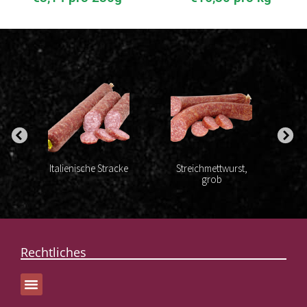
ke
Italienische Stracke
Streichmettwurst,
It
t
grob
Rechtliches