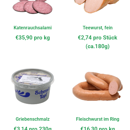
Katenrauchsalami
Teewurst, fein
€
35,90
pro kg
€
2,74
pro Stück
(ca.180g)
Griebenschmalz
Fleischwurst im Ring
€
3,14
pro 230g
€
16,30
pro kg