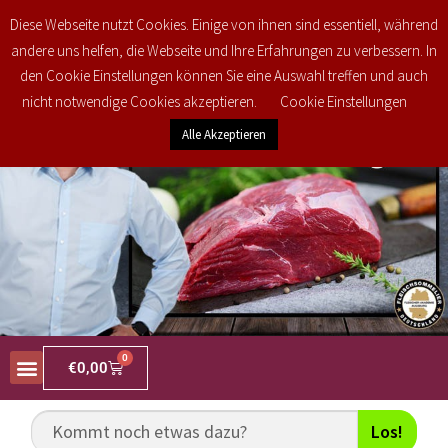
Kostenlose regionale Lieferung in den PLZ Bereichen 34477, 34497, 34513,
Diese Webseite nutzt Cookies. Einige von ihnen sind essentiell, während
34516 und 35104 ab 25€ brutto Bestellwert! Weitere Informationen finden Sie
andere uns helfen, die Webseite und Ihre Erfahrungen zu verbessern. In
unter
Versand & Lieferung
den Cookie Einstellungen können Sie eine Auswahl treffen und auch
nicht notwendige Cookies akzeptieren.
Cookie Einstellungen
Alle Akzeptieren
0
€
0,00
Los!