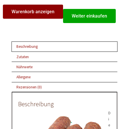
Warenkorb anzeigen
Weiter einkaufen
Beschreibung
Zutaten
Nährwerte
Allergene
Rezensionen (0)
Beschreibung
D
i
e